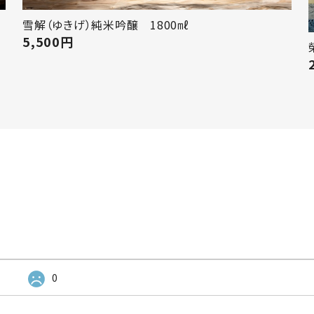
雪解（ゆきげ）純米吟醸 1800㎖
5,500
円
0