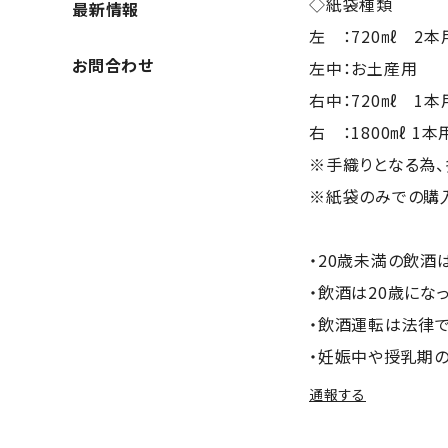
◇紙袋種類
最新情報
左 ：720㎖ 2本
お問合わせ
左中：お土産用 s
右中：720㎖ 1本
右 ：1800㎖ 1本
※手織りとなる為、
※紙袋のみでの購
・20歳未満の飲酒
・飲酒は20歳にな
・飲酒運転は法律で
・妊娠中や授乳期
通報する