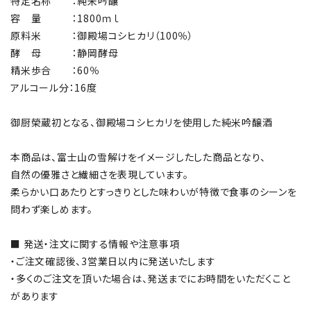
特定名称 ：純米吟醸
容 量 ：1800ｍｌ
原料米 ：御殿場コシヒカリ（100％）
酵 母 ：静岡酵母
精米歩合 ：60％
アルコール分：16度
御厨榮蔵初となる、御殿場コシヒカリを使用した純米吟醸酒
本商品は、富士山の雪解けをイメージしたした商品となり、
自然の優雅さと繊細さを表現しています。
柔らかい口あたりとすっきりとした味わいが特徴で食事のシーンを
問わず楽しめます。
■ 発送・注文に関する情報や注意事項
・ご注文確認後、3営業日以内に発送いたします
・多くのご注文を頂いた場合は、発送までにお時間をいただくこと
があります