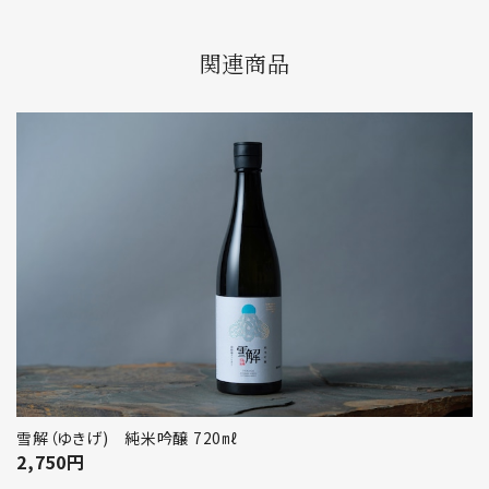
関連商品
雪解（ゆきげ) 純米吟醸 720㎖
2,750
円